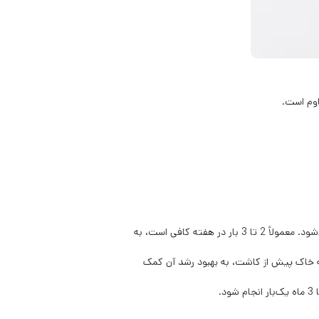
اوم است.
این چمن در برابر خشکی مقاوم است، اما برای حفظ سبزینگی و شادابی، آبیاری منظم به‌ویژه در فصول گرم توصیه می‌شود. معمولاً 2 تا 3 بار در هفته کافی است، به
ه خاک پیش از کاشت، به بهبود رشد آن کمک