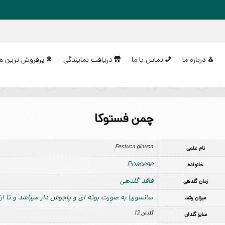
درباره ما
تماس با ما
دریافت نمایندگی
پرفروش ترین ه
چمن فستوکا
Festuca glauca
نام علمی
Poaceae
خانواده
فاقد گلدهی
زمان گلدهی
سانسوریا به صورت بوته ای و پاجوش دار میباشد و تا ارتفاع 1 متر رشد
میزان رشد
گلدان 12
سایز گلدان